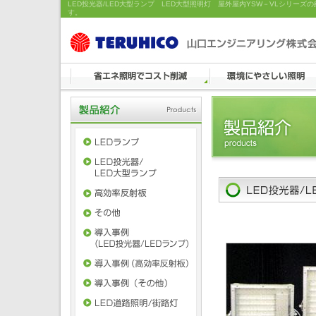
LED投光器/LED大型ランプ LED大型照明灯 屋外屋内YSW－VLシリー
す。